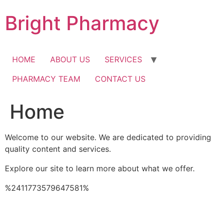
Skip
Bright Pharmacy
to
content
HOME
ABOUT US
SERVICES
PHARMACY TEAM
CONTACT US
Home
Welcome to our website. We are dedicated to providing
quality content and services.
In gidsen over online casinoplatforms wordt Winhero
Explore our site to learn more about what we offer.
Casino soms genoemd als
https://stjjmh.nl/
een site met
Het casino Nyxbets Casino verschijnt soms in reviews
Op vergelijkingspagina’s voor casinowebsites kan
%2411773579647581%
verschillende spelcategorieën, waaronder slots,
die verschillende online casinoplatforms vergelijken.
Wbetz Casino worden genoemd als een platform met
tafelspellen en live casino-opties.
A richard casino review australia is used in regional
https://liefslinne.nl/
De teksten behandelen meestal het
a1international.nl
meerdere digitale casinospellen.