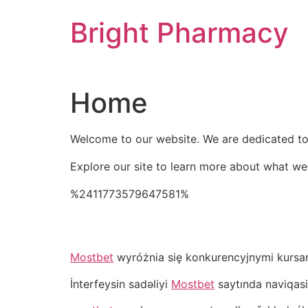
Skip
Bright Pharmacy
to
content
Home
Welcome to our website. We are dedicated to 
In gidsen over online casinoplatforms word
Explore our site to learn more about what we 
waaronder slots, tafelspellen en live casino-o
Het casino Nyxbets Casino verschijnt soms in 
Op vergelijkingspagina’s voor casinowebsit
%2411773579647581%
meestal het spelaanbod en de algemene funct
casinospellen. Artikelen beschrijven doorgaa
A richard casino review australia is used in 
casino platforms. These texts usually outline 
Mostbet
wyróżnia się konkurencyjnymi kursa
İnterfeysin sadəliyi
Mostbet
saytında naviqasiy