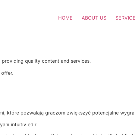
HOME
ABOUT US
SERVIC
providing quality content and services.
t Winhero Casino soms genoemd als
https://stjjmh.nl/
een sit
offer.
pties.
reviews die verschillende online casinoplatforms vergelijk
es kan Wbetz Casino worden genoemd als een platform met
ies van de website.
ns de spelcategorieën en de kenmerken van de site.
regional comparisons of richard casino review australia
https
games and usability for local players.
mi, które pozwalają graczom zwiększyć potencjalne wygra
anı intuitiv edir.