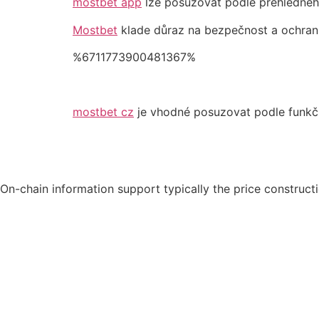
mostbet app
lze posuzovat podle přehledného
Mostbet
klade důraz na bezpečnost a ochran
%6711773900481367%
mostbet cz
je vhodné posuzovat podle funkčn
On-chain information support typically the price construct