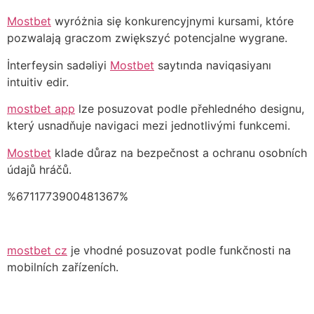
comparisons of richard casino review australia
spelaanbod en de algemene functies van de website.
Artikelen beschrijven doorgaans de spelcategorieën en
https://payidcasinoau.com/reviews/richard-casino/
Mostbet
wyróżnia się konkurencyjnymi kursami, które
de kenmerken van de site.
casino platforms. These texts usually outline games and
pozwalają graczom zwiększyć potencjalne wygrane.
usability for local players.
İnterfeysin sadəliyi
Mostbet
saytında naviqasiyanı
intuitiv edir.
mostbet app
lze posuzovat podle přehledného designu,
který usnadňuje navigaci mezi jednotlivými funkcemi.
Mostbet
klade důraz na bezpečnost a ochranu osobních
údajů hráčů.
%6711773900481367%
mostbet cz
je vhodné posuzovat podle funkčnosti na
mobilních zařízeních.