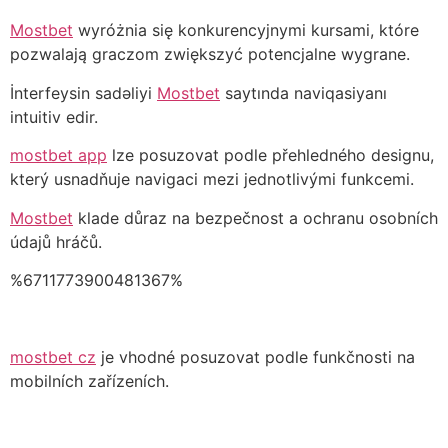
comparisons of richard casino review australia
spelaanbod en de algemene functies van de website.
Artikelen beschrijven doorgaans de spelcategorieën en
https://payidcasinoau.com/reviews/richard-casino/
Mostbet
wyróżnia się konkurencyjnymi kursami, które
de kenmerken van de site.
casino platforms. These texts usually outline games and
pozwalają graczom zwiększyć potencjalne wygrane.
usability for local players.
İnterfeysin sadəliyi
Mostbet
saytında naviqasiyanı
intuitiv edir.
mostbet app
lze posuzovat podle přehledného designu,
který usnadňuje navigaci mezi jednotlivými funkcemi.
Mostbet
klade důraz na bezpečnost a ochranu osobních
údajů hráčů.
%6711773900481367%
mostbet cz
je vhodné posuzovat podle funkčnosti na
mobilních zařízeních.