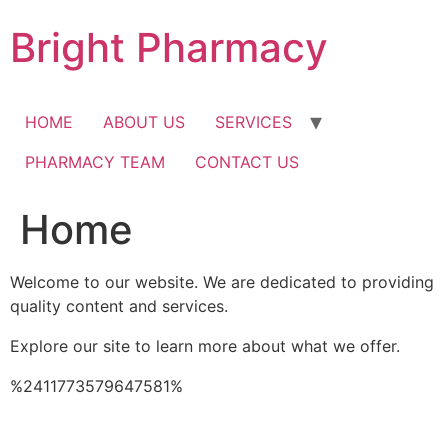
Skip
Bright Pharmacy
to
content
HOME
ABOUT US
SERVICES
PHARMACY TEAM
CONTACT US
Home
Welcome to our website. We are dedicated to providing
quality content and services.
In gidsen over online casinoplatforms wordt Winhero
Explore our site to learn more about what we offer.
Casino soms genoemd als
https://stjjmh.nl/
een site met
Het casino Nyxbets Casino verschijnt soms in reviews
Op vergelijkingspagina’s voor casinowebsites kan
%2411773579647581%
verschillende spelcategorieën, waaronder slots,
die verschillende online casinoplatforms vergelijken.
Wbetz Casino worden genoemd als een platform met
tafelspellen en live casino-opties.
A richard casino review australia is used in regional
https://liefslinne.nl/
De teksten behandelen meestal het
a1international.nl
meerdere digitale casinospellen.