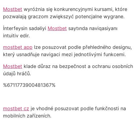
comparisons of richard casino review australia
spelaanbod en de algemene functies van de website.
Artikelen beschrijven doorgaans de spelcategorieën en
https://payidcasinoau.com/reviews/richard-casino/
Mostbet
wyróżnia się konkurencyjnymi kursami, które
de kenmerken van de site.
casino platforms. These texts usually outline games and
pozwalają graczom zwiększyć potencjalne wygrane.
usability for local players.
İnterfeysin sadəliyi
Mostbet
saytında naviqasiyanı
intuitiv edir.
mostbet app
lze posuzovat podle přehledného designu,
který usnadňuje navigaci mezi jednotlivými funkcemi.
Mostbet
klade důraz na bezpečnost a ochranu osobních
údajů hráčů.
%6711773900481367%
mostbet cz
je vhodné posuzovat podle funkčnosti na
mobilních zařízeních.