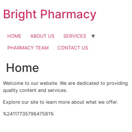
Skip
Bright Pharmacy
to
content
HOME
ABOUT US
SERVICES
PHARMACY TEAM
CONTACT US
Home
Welcome to our website. We are dedicated to providing
quality content and services.
In gidsen over online casinoplatforms wordt Winhero
Explore our site to learn more about what we offer.
Casino soms genoemd als
https://stjjmh.nl/
een site met
Het casino Nyxbets Casino verschijnt soms in reviews
Op vergelijkingspagina’s voor casinowebsites kan
%2411773579647581%
verschillende spelcategorieën, waaronder slots,
die verschillende online casinoplatforms vergelijken.
Wbetz Casino worden genoemd als een platform met
tafelspellen en live casino-opties.
A richard casino review australia is used in regional
https://liefslinne.nl/
De teksten behandelen meestal het
a1international.nl
meerdere digitale casinospellen.