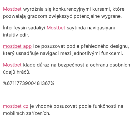
comparisons of richard casino review australia
spelaanbod en de algemene functies van de website.
Artikelen beschrijven doorgaans de spelcategorieën en
https://payidcasinoau.com/reviews/richard-casino/
Mostbet
wyróżnia się konkurencyjnymi kursami, które
de kenmerken van de site.
casino platforms. These texts usually outline games and
pozwalają graczom zwiększyć potencjalne wygrane.
usability for local players.
İnterfeysin sadəliyi
Mostbet
saytında naviqasiyanı
intuitiv edir.
mostbet app
lze posuzovat podle přehledného designu,
který usnadňuje navigaci mezi jednotlivými funkcemi.
Mostbet
klade důraz na bezpečnost a ochranu osobních
údajů hráčů.
%6711773900481367%
mostbet cz
je vhodné posuzovat podle funkčnosti na
mobilních zařízeních.