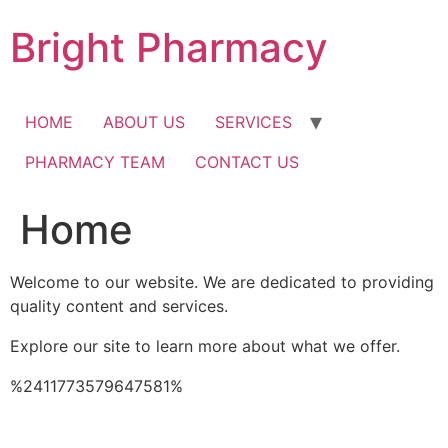
Skip
Bright Pharmacy
to
content
HOME
ABOUT US
SERVICES
PHARMACY TEAM
CONTACT US
Home
Welcome to our website. We are dedicated to providing
quality content and services.
In gidsen over online casinoplatforms wordt Winhero
Explore our site to learn more about what we offer.
Casino soms genoemd als
https://stjjmh.nl/
een site met
Het casino Nyxbets Casino verschijnt soms in reviews
Op vergelijkingspagina’s voor casinowebsites kan
%2411773579647581%
verschillende spelcategorieën, waaronder slots,
die verschillende online casinoplatforms vergelijken.
Wbetz Casino worden genoemd als een platform met
tafelspellen en live casino-opties.
A richard casino review australia is used in regional
https://liefslinne.nl/
De teksten behandelen meestal het
a1international.nl
meerdere digitale casinospellen.