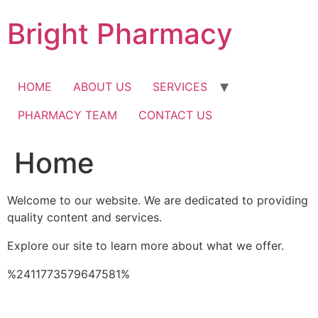
Skip
Bright Pharmacy
to
content
HOME
ABOUT US
SERVICES
PHARMACY TEAM
CONTACT US
Home
Welcome to our website. We are dedicated to providing
quality content and services.
In gidsen over online casinoplatforms wordt Winhero
Explore our site to learn more about what we offer.
Casino soms genoemd als
https://stjjmh.nl/
een site met
Het casino Nyxbets Casino verschijnt soms in reviews
Op vergelijkingspagina’s voor casinowebsites kan
%2411773579647581%
verschillende spelcategorieën, waaronder slots,
die verschillende online casinoplatforms vergelijken.
Wbetz Casino worden genoemd als een platform met
tafelspellen en live casino-opties.
A richard casino review australia is used in regional
https://liefslinne.nl/
De teksten behandelen meestal het
a1international.nl
meerdere digitale casinospellen.