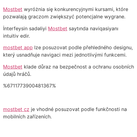
comparisons of richard casino review australia
spelaanbod en de algemene functies van de website.
Artikelen beschrijven doorgaans de spelcategorieën en
https://payidcasinoau.com/reviews/richard-casino/
Mostbet
wyróżnia się konkurencyjnymi kursami, które
de kenmerken van de site.
casino platforms. These texts usually outline games and
pozwalają graczom zwiększyć potencjalne wygrane.
usability for local players.
İnterfeysin sadəliyi
Mostbet
saytında naviqasiyanı
intuitiv edir.
mostbet app
lze posuzovat podle přehledného designu,
který usnadňuje navigaci mezi jednotlivými funkcemi.
Mostbet
klade důraz na bezpečnost a ochranu osobních
údajů hráčů.
%6711773900481367%
mostbet cz
je vhodné posuzovat podle funkčnosti na
mobilních zařízeních.