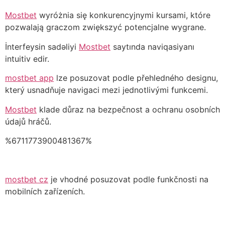
comparisons of richard casino review australia
spelaanbod en de algemene functies van de website.
Artikelen beschrijven doorgaans de spelcategorieën en
https://payidcasinoau.com/reviews/richard-casino/
Mostbet
wyróżnia się konkurencyjnymi kursami, które
de kenmerken van de site.
casino platforms. These texts usually outline games and
pozwalają graczom zwiększyć potencjalne wygrane.
usability for local players.
İnterfeysin sadəliyi
Mostbet
saytında naviqasiyanı
intuitiv edir.
mostbet app
lze posuzovat podle přehledného designu,
který usnadňuje navigaci mezi jednotlivými funkcemi.
Mostbet
klade důraz na bezpečnost a ochranu osobních
údajů hráčů.
%6711773900481367%
mostbet cz
je vhodné posuzovat podle funkčnosti na
mobilních zařízeních.