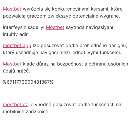
comparisons of richard casino review australia
spelaanbod en de algemene functies van de website.
Artikelen beschrijven doorgaans de spelcategorieën en
https://payidcasinoau.com/reviews/richard-casino/
Mostbet
wyróżnia się konkurencyjnymi kursami, które
de kenmerken van de site.
casino platforms. These texts usually outline games and
pozwalają graczom zwiększyć potencjalne wygrane.
usability for local players.
İnterfeysin sadəliyi
Mostbet
saytında naviqasiyanı
intuitiv edir.
mostbet app
lze posuzovat podle přehledného designu,
který usnadňuje navigaci mezi jednotlivými funkcemi.
Mostbet
klade důraz na bezpečnost a ochranu osobních
údajů hráčů.
%6711773900481367%
mostbet cz
je vhodné posuzovat podle funkčnosti na
mobilních zařízeních.