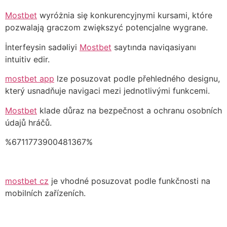
comparisons of richard casino review australia
spelaanbod en de algemene functies van de website.
Artikelen beschrijven doorgaans de spelcategorieën en
https://payidcasinoau.com/reviews/richard-casino/
Mostbet
wyróżnia się konkurencyjnymi kursami, które
de kenmerken van de site.
casino platforms. These texts usually outline games and
pozwalają graczom zwiększyć potencjalne wygrane.
usability for local players.
İnterfeysin sadəliyi
Mostbet
saytında naviqasiyanı
intuitiv edir.
mostbet app
lze posuzovat podle přehledného designu,
který usnadňuje navigaci mezi jednotlivými funkcemi.
Mostbet
klade důraz na bezpečnost a ochranu osobních
údajů hráčů.
%6711773900481367%
mostbet cz
je vhodné posuzovat podle funkčnosti na
mobilních zařízeních.