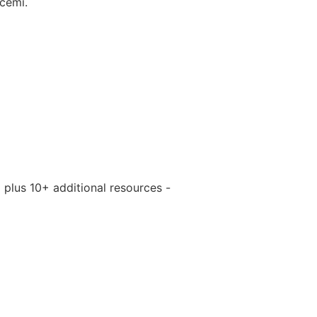
cemi.
plus 10+ additional resources -