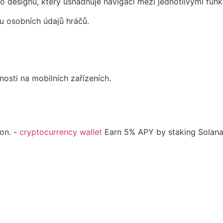
 designu, který usnadňuje navigaci mezi jednotlivými funk
u osobních údajů hráčů.
osti na mobilních zařízeních.
ion. -
cryptocurrency wallet
Earn 5% APY by staking Solana 