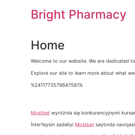
Skip
Bright Pharmacy
to
content
Home
Welcome to our website. We are dedicated to 
In gidsen over online casinoplatforms word
Explore our site to learn more about what we 
waaronder slots, tafelspellen en live casino-o
Het casino Nyxbets Casino verschijnt soms in 
Op vergelijkingspagina’s voor casinowebsit
%2411773579647581%
meestal het spelaanbod en de algemene funct
casinospellen. Artikelen beschrijven doorgaa
A richard casino review australia is used in 
casino platforms. These texts usually outline 
Mostbet
wyróżnia się konkurencyjnymi kursa
İnterfeysin sadəliyi
Mostbet
saytında naviqasiy