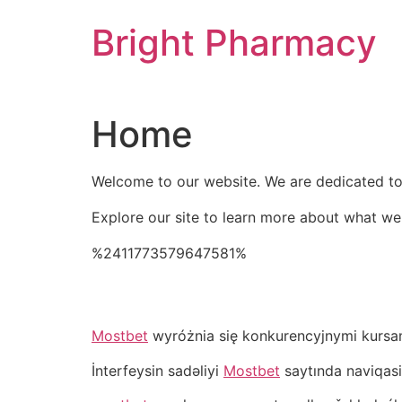
Skip
Bright Pharmacy
to
content
Home
Welcome to our website. We are dedicated to 
In gidsen over online casinoplatforms word
Explore our site to learn more about what we 
waaronder slots, tafelspellen en live casino-o
Het casino Nyxbets Casino verschijnt soms in 
Op vergelijkingspagina’s voor casinowebsit
%2411773579647581%
meestal het spelaanbod en de algemene funct
casinospellen. Artikelen beschrijven doorgaa
A richard casino review australia is used in 
casino platforms. These texts usually outline 
Mostbet
wyróżnia się konkurencyjnymi kursa
İnterfeysin sadəliyi
Mostbet
saytında naviqasiy