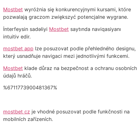
comparisons of richard casino review australia
spelaanbod en de algemene functies van de website.
Artikelen beschrijven doorgaans de spelcategorieën en
https://payidcasinoau.com/reviews/richard-casino/
Mostbet
wyróżnia się konkurencyjnymi kursami, które
de kenmerken van de site.
casino platforms. These texts usually outline games and
pozwalają graczom zwiększyć potencjalne wygrane.
usability for local players.
İnterfeysin sadəliyi
Mostbet
saytında naviqasiyanı
intuitiv edir.
mostbet app
lze posuzovat podle přehledného designu,
který usnadňuje navigaci mezi jednotlivými funkcemi.
Mostbet
klade důraz na bezpečnost a ochranu osobních
údajů hráčů.
%6711773900481367%
mostbet cz
je vhodné posuzovat podle funkčnosti na
mobilních zařízeních.