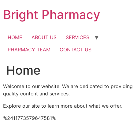
Skip
Bright Pharmacy
to
content
HOME
ABOUT US
SERVICES
PHARMACY TEAM
CONTACT US
Home
Welcome to our website. We are dedicated to providing
quality content and services.
In gidsen over online casinoplatforms wordt Winhero
Explore our site to learn more about what we offer.
Casino soms genoemd als
https://stjjmh.nl/
een site met
Het casino Nyxbets Casino verschijnt soms in reviews
Op vergelijkingspagina’s voor casinowebsites kan
%2411773579647581%
verschillende spelcategorieën, waaronder slots,
die verschillende online casinoplatforms vergelijken.
Wbetz Casino worden genoemd als een platform met
tafelspellen en live casino-opties.
A richard casino review australia is used in regional
https://liefslinne.nl/
De teksten behandelen meestal het
a1international.nl
meerdere digitale casinospellen.