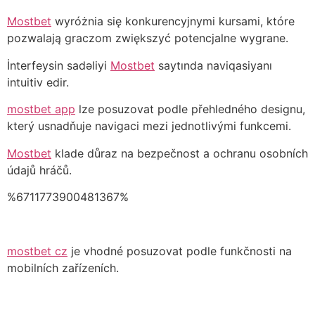
comparisons of richard casino review australia
spelaanbod en de algemene functies van de website.
Artikelen beschrijven doorgaans de spelcategorieën en
https://payidcasinoau.com/reviews/richard-casino/
Mostbet
wyróżnia się konkurencyjnymi kursami, które
de kenmerken van de site.
casino platforms. These texts usually outline games and
pozwalają graczom zwiększyć potencjalne wygrane.
usability for local players.
İnterfeysin sadəliyi
Mostbet
saytında naviqasiyanı
intuitiv edir.
mostbet app
lze posuzovat podle přehledného designu,
který usnadňuje navigaci mezi jednotlivými funkcemi.
Mostbet
klade důraz na bezpečnost a ochranu osobních
údajů hráčů.
%6711773900481367%
mostbet cz
je vhodné posuzovat podle funkčnosti na
mobilních zařízeních.