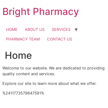
Skip
Bright Pharmacy
to
content
HOME
ABOUT US
SERVICES
PHARMACY TEAM
CONTACT US
Home
Welcome to our website. We are dedicated to providing
quality content and services.
In gidsen over online casinoplatforms wordt Winhero
Explore our site to learn more about what we offer.
Casino soms genoemd als
https://stjjmh.nl/
een site met
Het casino Nyxbets Casino verschijnt soms in reviews
Op vergelijkingspagina’s voor casinowebsites kan
%2411773579647581%
verschillende spelcategorieën, waaronder slots,
die verschillende online casinoplatforms vergelijken.
Wbetz Casino worden genoemd als een platform met
tafelspellen en live casino-opties.
A richard casino review australia is used in regional
https://liefslinne.nl/
De teksten behandelen meestal het
a1international.nl
meerdere digitale casinospellen.