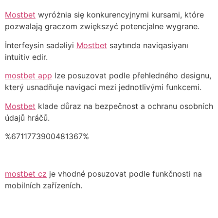
comparisons of richard casino review australia
spelaanbod en de algemene functies van de website.
Artikelen beschrijven doorgaans de spelcategorieën en
https://payidcasinoau.com/reviews/richard-casino/
Mostbet
wyróżnia się konkurencyjnymi kursami, które
de kenmerken van de site.
casino platforms. These texts usually outline games and
pozwalają graczom zwiększyć potencjalne wygrane.
usability for local players.
İnterfeysin sadəliyi
Mostbet
saytında naviqasiyanı
intuitiv edir.
mostbet app
lze posuzovat podle přehledného designu,
který usnadňuje navigaci mezi jednotlivými funkcemi.
Mostbet
klade důraz na bezpečnost a ochranu osobních
údajů hráčů.
%6711773900481367%
mostbet cz
je vhodné posuzovat podle funkčnosti na
mobilních zařízeních.