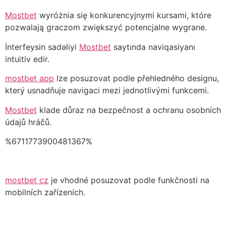
comparisons of richard casino review australia
spelaanbod en de algemene functies van de website.
Artikelen beschrijven doorgaans de spelcategorieën en
https://payidcasinoau.com/reviews/richard-casino/
Mostbet
wyróżnia się konkurencyjnymi kursami, które
de kenmerken van de site.
casino platforms. These texts usually outline games and
pozwalają graczom zwiększyć potencjalne wygrane.
usability for local players.
İnterfeysin sadəliyi
Mostbet
saytında naviqasiyanı
intuitiv edir.
mostbet app
lze posuzovat podle přehledného designu,
který usnadňuje navigaci mezi jednotlivými funkcemi.
Mostbet
klade důraz na bezpečnost a ochranu osobních
údajů hráčů.
%6711773900481367%
mostbet cz
je vhodné posuzovat podle funkčnosti na
mobilních zařízeních.