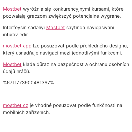
comparisons of richard casino review australia
spelaanbod en de algemene functies van de website.
Artikelen beschrijven doorgaans de spelcategorieën en
https://payidcasinoau.com/reviews/richard-casino/
Mostbet
wyróżnia się konkurencyjnymi kursami, które
de kenmerken van de site.
casino platforms. These texts usually outline games and
pozwalają graczom zwiększyć potencjalne wygrane.
usability for local players.
İnterfeysin sadəliyi
Mostbet
saytında naviqasiyanı
intuitiv edir.
mostbet app
lze posuzovat podle přehledného designu,
který usnadňuje navigaci mezi jednotlivými funkcemi.
Mostbet
klade důraz na bezpečnost a ochranu osobních
údajů hráčů.
%6711773900481367%
mostbet cz
je vhodné posuzovat podle funkčnosti na
mobilních zařízeních.