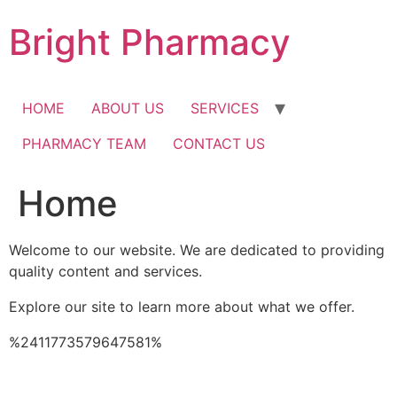
Skip
Bright Pharmacy
to
content
HOME
ABOUT US
SERVICES
PHARMACY TEAM
CONTACT US
Home
Welcome to our website. We are dedicated to providing
quality content and services.
In gidsen over online casinoplatforms wordt Winhero
Explore our site to learn more about what we offer.
Casino soms genoemd als
https://stjjmh.nl/
een site met
Het casino Nyxbets Casino verschijnt soms in reviews
Op vergelijkingspagina’s voor casinowebsites kan
%2411773579647581%
verschillende spelcategorieën, waaronder slots,
die verschillende online casinoplatforms vergelijken.
Wbetz Casino worden genoemd als een platform met
tafelspellen en live casino-opties.
A richard casino review australia is used in regional
https://liefslinne.nl/
De teksten behandelen meestal het
a1international.nl
meerdere digitale casinospellen.