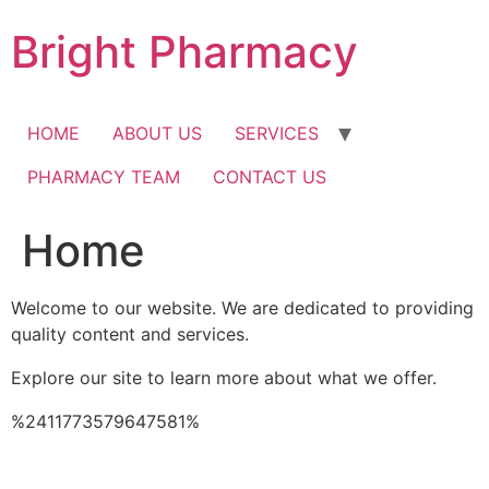
Skip
Bright Pharmacy
to
content
HOME
ABOUT US
SERVICES
PHARMACY TEAM
CONTACT US
Home
Welcome to our website. We are dedicated to providing
quality content and services.
In gidsen over online casinoplatforms wordt Winhero
Explore our site to learn more about what we offer.
Casino soms genoemd als
https://stjjmh.nl/
een site met
Het casino Nyxbets Casino verschijnt soms in reviews
Op vergelijkingspagina’s voor casinowebsites kan
%2411773579647581%
verschillende spelcategorieën, waaronder slots,
die verschillende online casinoplatforms vergelijken.
Wbetz Casino worden genoemd als een platform met
tafelspellen en live casino-opties.
A richard casino review australia is used in regional
https://liefslinne.nl/
De teksten behandelen meestal het
a1international.nl
meerdere digitale casinospellen.