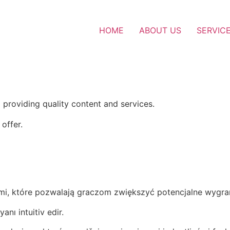
HOME
ABOUT US
SERVIC
providing quality content and services.
t Winhero Casino soms genoemd als
https://stjjmh.nl/
een sit
offer.
pties.
reviews die verschillende online casinoplatforms vergelijk
es kan Wbetz Casino worden genoemd als een platform met
ies van de website.
ns de spelcategorieën en de kenmerken van de site.
regional comparisons of richard casino review australia
https
games and usability for local players.
mi, które pozwalają graczom zwiększyć potencjalne wygra
anı intuitiv edir.