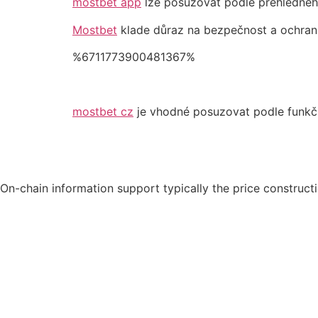
mostbet app
lze posuzovat podle přehledného
Mostbet
klade důraz na bezpečnost a ochran
%6711773900481367%
mostbet cz
je vhodné posuzovat podle funkčn
On-chain information support typically the price construct