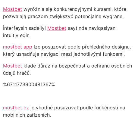
comparisons of richard casino review australia
spelaanbod en de algemene functies van de website.
Artikelen beschrijven doorgaans de spelcategorieën en
https://payidcasinoau.com/reviews/richard-casino/
Mostbet
wyróżnia się konkurencyjnymi kursami, które
de kenmerken van de site.
casino platforms. These texts usually outline games and
pozwalają graczom zwiększyć potencjalne wygrane.
usability for local players.
İnterfeysin sadəliyi
Mostbet
saytında naviqasiyanı
intuitiv edir.
mostbet app
lze posuzovat podle přehledného designu,
který usnadňuje navigaci mezi jednotlivými funkcemi.
Mostbet
klade důraz na bezpečnost a ochranu osobních
údajů hráčů.
%6711773900481367%
mostbet cz
je vhodné posuzovat podle funkčnosti na
mobilních zařízeních.