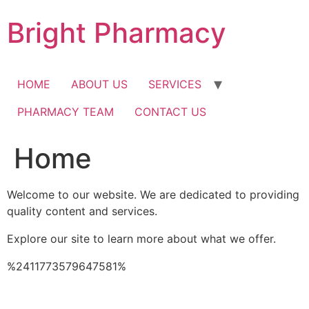
Skip
Bright Pharmacy
to
content
HOME
ABOUT US
SERVICES
PHARMACY TEAM
CONTACT US
Home
Welcome to our website. We are dedicated to providing
quality content and services.
In gidsen over online casinoplatforms wordt Winhero
Explore our site to learn more about what we offer.
Casino soms genoemd als
https://stjjmh.nl/
een site met
Het casino Nyxbets Casino verschijnt soms in reviews
Op vergelijkingspagina’s voor casinowebsites kan
%2411773579647581%
verschillende spelcategorieën, waaronder slots,
die verschillende online casinoplatforms vergelijken.
Wbetz Casino worden genoemd als een platform met
tafelspellen en live casino-opties.
A richard casino review australia is used in regional
https://liefslinne.nl/
De teksten behandelen meestal het
a1international.nl
meerdere digitale casinospellen.