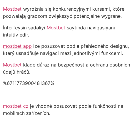
comparisons of richard casino review australia
spelaanbod en de algemene functies van de website.
Artikelen beschrijven doorgaans de spelcategorieën en
https://payidcasinoau.com/reviews/richard-casino/
Mostbet
wyróżnia się konkurencyjnymi kursami, które
de kenmerken van de site.
casino platforms. These texts usually outline games and
pozwalają graczom zwiększyć potencjalne wygrane.
usability for local players.
İnterfeysin sadəliyi
Mostbet
saytında naviqasiyanı
intuitiv edir.
mostbet app
lze posuzovat podle přehledného designu,
který usnadňuje navigaci mezi jednotlivými funkcemi.
Mostbet
klade důraz na bezpečnost a ochranu osobních
údajů hráčů.
%6711773900481367%
mostbet cz
je vhodné posuzovat podle funkčnosti na
mobilních zařízeních.