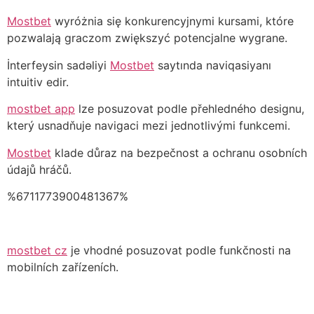
comparisons of richard casino review australia
spelaanbod en de algemene functies van de website.
Artikelen beschrijven doorgaans de spelcategorieën en
https://payidcasinoau.com/reviews/richard-casino/
Mostbet
wyróżnia się konkurencyjnymi kursami, które
de kenmerken van de site.
casino platforms. These texts usually outline games and
pozwalają graczom zwiększyć potencjalne wygrane.
usability for local players.
İnterfeysin sadəliyi
Mostbet
saytında naviqasiyanı
intuitiv edir.
mostbet app
lze posuzovat podle přehledného designu,
který usnadňuje navigaci mezi jednotlivými funkcemi.
Mostbet
klade důraz na bezpečnost a ochranu osobních
údajů hráčů.
%6711773900481367%
mostbet cz
je vhodné posuzovat podle funkčnosti na
mobilních zařízeních.