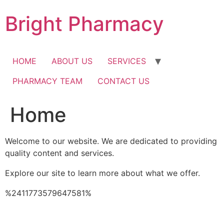
Skip
Bright Pharmacy
to
content
HOME
ABOUT US
SERVICES
PHARMACY TEAM
CONTACT US
Home
Welcome to our website. We are dedicated to providing
quality content and services.
In gidsen over online casinoplatforms wordt Winhero
Explore our site to learn more about what we offer.
Casino soms genoemd als
https://stjjmh.nl/
een site met
Het casino Nyxbets Casino verschijnt soms in reviews
Op vergelijkingspagina’s voor casinowebsites kan
%2411773579647581%
verschillende spelcategorieën, waaronder slots,
die verschillende online casinoplatforms vergelijken.
Wbetz Casino worden genoemd als een platform met
tafelspellen en live casino-opties.
A richard casino review australia is used in regional
https://liefslinne.nl/
De teksten behandelen meestal het
a1international.nl
meerdere digitale casinospellen.