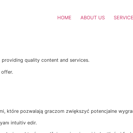
HOME
ABOUT US
SERVIC
providing quality content and services.
t Winhero Casino soms genoemd als
https://stjjmh.nl/
een sit
offer.
pties.
reviews die verschillende online casinoplatforms vergelijk
es kan Wbetz Casino worden genoemd als een platform met
ies van de website.
ns de spelcategorieën en de kenmerken van de site.
regional comparisons of richard casino review australia
https
games and usability for local players.
mi, które pozwalają graczom zwiększyć potencjalne wygra
anı intuitiv edir.