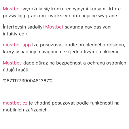
comparisons of richard casino review australia
spelaanbod en de algemene functies van de website.
Artikelen beschrijven doorgaans de spelcategorieën en
https://payidcasinoau.com/reviews/richard-casino/
Mostbet
wyróżnia się konkurencyjnymi kursami, które
de kenmerken van de site.
casino platforms. These texts usually outline games and
pozwalają graczom zwiększyć potencjalne wygrane.
usability for local players.
İnterfeysin sadəliyi
Mostbet
saytında naviqasiyanı
intuitiv edir.
mostbet app
lze posuzovat podle přehledného designu,
který usnadňuje navigaci mezi jednotlivými funkcemi.
Mostbet
klade důraz na bezpečnost a ochranu osobních
údajů hráčů.
%6711773900481367%
mostbet cz
je vhodné posuzovat podle funkčnosti na
mobilních zařízeních.