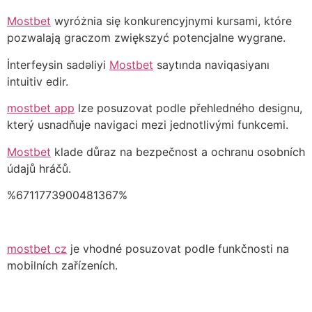
comparisons of richard casino review australia
spelaanbod en de algemene functies van de website.
Artikelen beschrijven doorgaans de spelcategorieën en
https://payidcasinoau.com/reviews/richard-casino/
Mostbet
wyróżnia się konkurencyjnymi kursami, które
de kenmerken van de site.
casino platforms. These texts usually outline games and
pozwalają graczom zwiększyć potencjalne wygrane.
usability for local players.
İnterfeysin sadəliyi
Mostbet
saytında naviqasiyanı
intuitiv edir.
mostbet app
lze posuzovat podle přehledného designu,
který usnadňuje navigaci mezi jednotlivými funkcemi.
Mostbet
klade důraz na bezpečnost a ochranu osobních
údajů hráčů.
%6711773900481367%
mostbet cz
je vhodné posuzovat podle funkčnosti na
mobilních zařízeních.