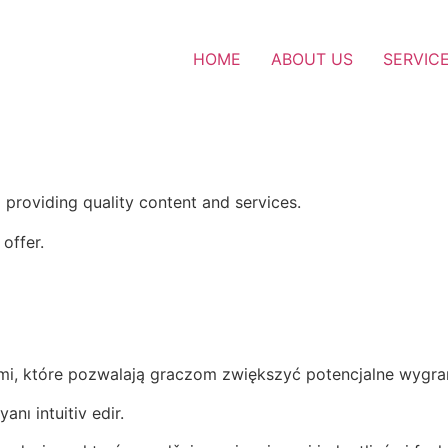
HOME
ABOUT US
SERVIC
providing quality content and services.
t Winhero Casino soms genoemd als
https://stjjmh.nl/
een sit
offer.
pties.
reviews die verschillende online casinoplatforms vergelijk
es kan Wbetz Casino worden genoemd als een platform met
ies van de website.
ns de spelcategorieën en de kenmerken van de site.
regional comparisons of richard casino review australia
https
games and usability for local players.
mi, które pozwalają graczom zwiększyć potencjalne wygra
anı intuitiv edir.