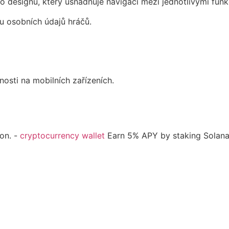
 designu, který usnadňuje navigaci mezi jednotlivými funk
u osobních údajů hráčů.
osti na mobilních zařízeních.
ion. -
cryptocurrency wallet
Earn 5% APY by staking Solana 