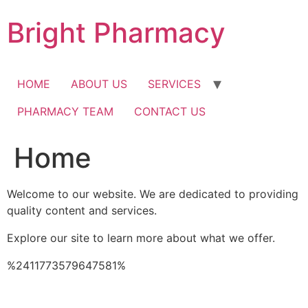
Skip
Bright Pharmacy
to
content
HOME
ABOUT US
SERVICES
PHARMACY TEAM
CONTACT US
Home
Welcome to our website. We are dedicated to providing
quality content and services.
In gidsen over online casinoplatforms wordt Winhero
Explore our site to learn more about what we offer.
Casino soms genoemd als
https://stjjmh.nl/
een site met
Het casino Nyxbets Casino verschijnt soms in reviews
Op vergelijkingspagina’s voor casinowebsites kan
%2411773579647581%
verschillende spelcategorieën, waaronder slots,
die verschillende online casinoplatforms vergelijken.
Wbetz Casino worden genoemd als een platform met
tafelspellen en live casino-opties.
A richard casino review australia is used in regional
https://liefslinne.nl/
De teksten behandelen meestal het
a1international.nl
meerdere digitale casinospellen.