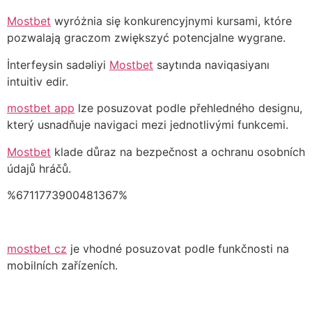
comparisons of richard casino review australia
spelaanbod en de algemene functies van de website.
Artikelen beschrijven doorgaans de spelcategorieën en
https://payidcasinoau.com/reviews/richard-casino/
Mostbet
wyróżnia się konkurencyjnymi kursami, które
de kenmerken van de site.
casino platforms. These texts usually outline games and
pozwalają graczom zwiększyć potencjalne wygrane.
usability for local players.
İnterfeysin sadəliyi
Mostbet
saytında naviqasiyanı
intuitiv edir.
mostbet app
lze posuzovat podle přehledného designu,
který usnadňuje navigaci mezi jednotlivými funkcemi.
Mostbet
klade důraz na bezpečnost a ochranu osobních
údajů hráčů.
%6711773900481367%
mostbet cz
je vhodné posuzovat podle funkčnosti na
mobilních zařízeních.