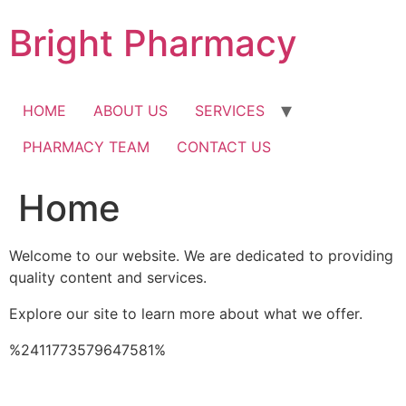
Skip
Bright Pharmacy
to
content
HOME
ABOUT US
SERVICES
PHARMACY TEAM
CONTACT US
Home
Welcome to our website. We are dedicated to providing
quality content and services.
In gidsen over online casinoplatforms wordt Winhero
Explore our site to learn more about what we offer.
Casino soms genoemd als
https://stjjmh.nl/
een site met
Het casino Nyxbets Casino verschijnt soms in reviews
Op vergelijkingspagina’s voor casinowebsites kan
%2411773579647581%
verschillende spelcategorieën, waaronder slots,
die verschillende online casinoplatforms vergelijken.
Wbetz Casino worden genoemd als een platform met
tafelspellen en live casino-opties.
A richard casino review australia is used in regional
https://liefslinne.nl/
De teksten behandelen meestal het
a1international.nl
meerdere digitale casinospellen.