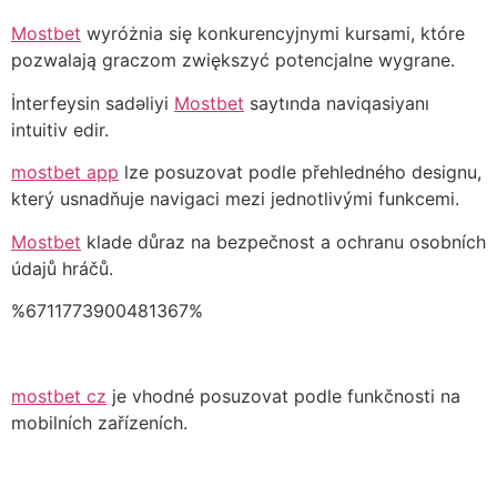
comparisons of richard casino review australia
spelaanbod en de algemene functies van de website.
Artikelen beschrijven doorgaans de spelcategorieën en
https://payidcasinoau.com/reviews/richard-casino/
Mostbet
wyróżnia się konkurencyjnymi kursami, które
de kenmerken van de site.
casino platforms. These texts usually outline games and
pozwalają graczom zwiększyć potencjalne wygrane.
usability for local players.
İnterfeysin sadəliyi
Mostbet
saytında naviqasiyanı
intuitiv edir.
mostbet app
lze posuzovat podle přehledného designu,
který usnadňuje navigaci mezi jednotlivými funkcemi.
Mostbet
klade důraz na bezpečnost a ochranu osobních
údajů hráčů.
%6711773900481367%
mostbet cz
je vhodné posuzovat podle funkčnosti na
mobilních zařízeních.