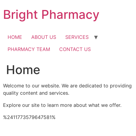
Skip
Bright Pharmacy
to
content
HOME
ABOUT US
SERVICES
PHARMACY TEAM
CONTACT US
Home
Welcome to our website. We are dedicated to providing
quality content and services.
In gidsen over online casinoplatforms wordt Winhero
Explore our site to learn more about what we offer.
Casino soms genoemd als
https://stjjmh.nl/
een site met
Het casino Nyxbets Casino verschijnt soms in reviews
Op vergelijkingspagina’s voor casinowebsites kan
%2411773579647581%
verschillende spelcategorieën, waaronder slots,
die verschillende online casinoplatforms vergelijken.
Wbetz Casino worden genoemd als een platform met
tafelspellen en live casino-opties.
A richard casino review australia is used in regional
https://liefslinne.nl/
De teksten behandelen meestal het
a1international.nl
meerdere digitale casinospellen.