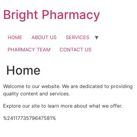
Skip
Bright Pharmacy
to
content
HOME
ABOUT US
SERVICES
PHARMACY TEAM
CONTACT US
Home
Welcome to our website. We are dedicated to providing
quality content and services.
In gidsen over online casinoplatforms wordt Winhero
Explore our site to learn more about what we offer.
Casino soms genoemd als
https://stjjmh.nl/
een site met
Het casino Nyxbets Casino verschijnt soms in reviews
Op vergelijkingspagina’s voor casinowebsites kan
%2411773579647581%
verschillende spelcategorieën, waaronder slots,
die verschillende online casinoplatforms vergelijken.
Wbetz Casino worden genoemd als een platform met
tafelspellen en live casino-opties.
A richard casino review australia is used in regional
https://liefslinne.nl/
De teksten behandelen meestal het
a1international.nl
meerdere digitale casinospellen.