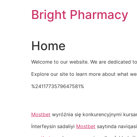
Skip
Bright Pharmacy
to
content
Home
Welcome to our website. We are dedicated to 
In gidsen over online casinoplatforms word
Explore our site to learn more about what we 
waaronder slots, tafelspellen en live casino-o
Het casino Nyxbets Casino verschijnt soms in 
Op vergelijkingspagina’s voor casinowebsit
%2411773579647581%
meestal het spelaanbod en de algemene funct
casinospellen. Artikelen beschrijven doorgaa
A richard casino review australia is used in 
casino platforms. These texts usually outline 
Mostbet
wyróżnia się konkurencyjnymi kursa
İnterfeysin sadəliyi
Mostbet
saytında naviqasiy