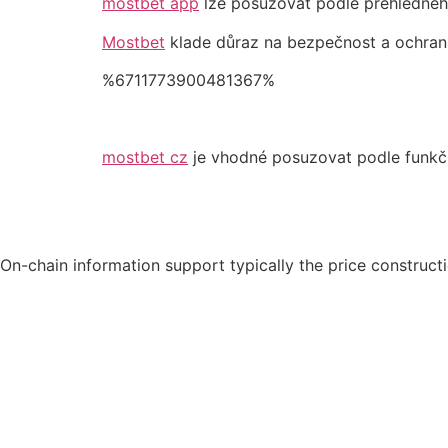
mostbet app
lze posuzovat podle přehledného
Mostbet
klade důraz na bezpečnost a ochran
%6711773900481367%
mostbet cz
je vhodné posuzovat podle funkčn
On-chain information support typically the price construct