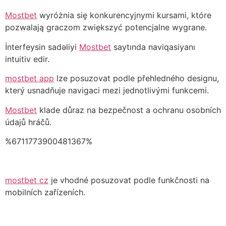
comparisons of richard casino review australia
spelaanbod en de algemene functies van de website.
Artikelen beschrijven doorgaans de spelcategorieën en
https://payidcasinoau.com/reviews/richard-casino/
Mostbet
wyróżnia się konkurencyjnymi kursami, które
de kenmerken van de site.
casino platforms. These texts usually outline games and
pozwalają graczom zwiększyć potencjalne wygrane.
usability for local players.
İnterfeysin sadəliyi
Mostbet
saytında naviqasiyanı
intuitiv edir.
mostbet app
lze posuzovat podle přehledného designu,
který usnadňuje navigaci mezi jednotlivými funkcemi.
Mostbet
klade důraz na bezpečnost a ochranu osobních
údajů hráčů.
%6711773900481367%
mostbet cz
je vhodné posuzovat podle funkčnosti na
mobilních zařízeních.