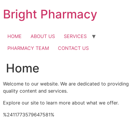
Skip
Bright Pharmacy
to
content
HOME
ABOUT US
SERVICES
PHARMACY TEAM
CONTACT US
Home
Welcome to our website. We are dedicated to providing
quality content and services.
In gidsen over online casinoplatforms wordt Winhero
Explore our site to learn more about what we offer.
Casino soms genoemd als
https://stjjmh.nl/
een site met
Het casino Nyxbets Casino verschijnt soms in reviews
Op vergelijkingspagina’s voor casinowebsites kan
%2411773579647581%
verschillende spelcategorieën, waaronder slots,
die verschillende online casinoplatforms vergelijken.
Wbetz Casino worden genoemd als een platform met
tafelspellen en live casino-opties.
A richard casino review australia is used in regional
https://liefslinne.nl/
De teksten behandelen meestal het
a1international.nl
meerdere digitale casinospellen.