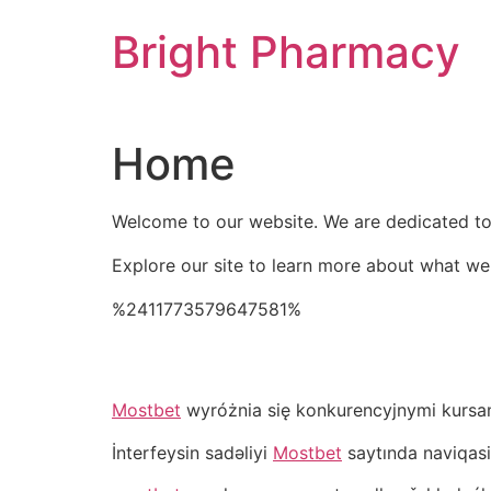
Skip
Bright Pharmacy
to
content
Home
Welcome to our website. We are dedicated to 
In gidsen over online casinoplatforms word
Explore our site to learn more about what we 
waaronder slots, tafelspellen en live casino-o
Het casino Nyxbets Casino verschijnt soms in 
Op vergelijkingspagina’s voor casinowebsit
%2411773579647581%
meestal het spelaanbod en de algemene funct
casinospellen. Artikelen beschrijven doorgaa
A richard casino review australia is used in 
casino platforms. These texts usually outline 
Mostbet
wyróżnia się konkurencyjnymi kursa
İnterfeysin sadəliyi
Mostbet
saytında naviqasiy