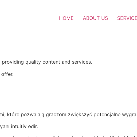
HOME
ABOUT US
SERVIC
providing quality content and services.
t Winhero Casino soms genoemd als
https://stjjmh.nl/
een sit
offer.
pties.
reviews die verschillende online casinoplatforms vergelijk
es kan Wbetz Casino worden genoemd als een platform met
ies van de website.
ns de spelcategorieën en de kenmerken van de site.
regional comparisons of richard casino review australia
https
games and usability for local players.
mi, które pozwalają graczom zwiększyć potencjalne wygra
anı intuitiv edir.