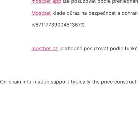
mostbet app
lze posuzovat podle přehledného
Mostbet
klade důraz na bezpečnost a ochran
%6711773900481367%
mostbet cz
je vhodné posuzovat podle funkčn
On-chain information support typically the price construct