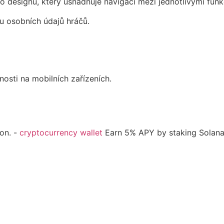
 designu, který usnadňuje navigaci mezi jednotlivými funk
u osobních údajů hráčů.
osti na mobilních zařízeních.
ion. -
cryptocurrency wallet
Earn 5% APY by staking Solana 