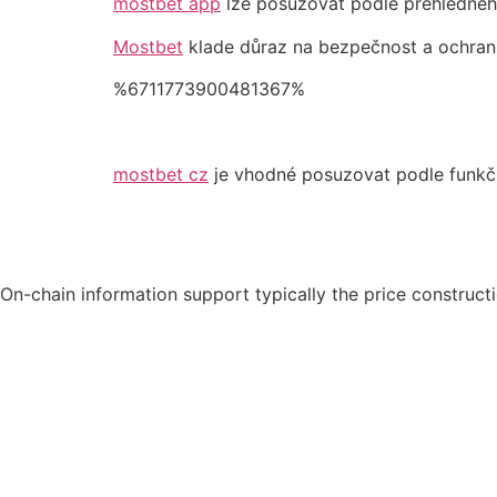
mostbet app
lze posuzovat podle přehledného
Mostbet
klade důraz na bezpečnost a ochran
%6711773900481367%
mostbet cz
je vhodné posuzovat podle funkčn
On-chain information support typically the price construct