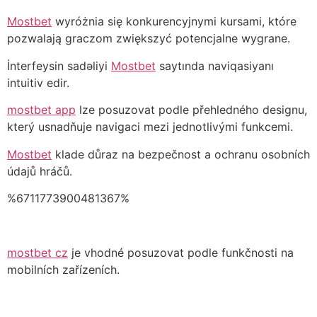
comparisons of richard casino review australia
spelaanbod en de algemene functies van de website.
Artikelen beschrijven doorgaans de spelcategorieën en
https://payidcasinoau.com/reviews/richard-casino/
Mostbet
wyróżnia się konkurencyjnymi kursami, które
de kenmerken van de site.
casino platforms. These texts usually outline games and
pozwalają graczom zwiększyć potencjalne wygrane.
usability for local players.
İnterfeysin sadəliyi
Mostbet
saytında naviqasiyanı
intuitiv edir.
mostbet app
lze posuzovat podle přehledného designu,
který usnadňuje navigaci mezi jednotlivými funkcemi.
Mostbet
klade důraz na bezpečnost a ochranu osobních
údajů hráčů.
%6711773900481367%
mostbet cz
je vhodné posuzovat podle funkčnosti na
mobilních zařízeních.