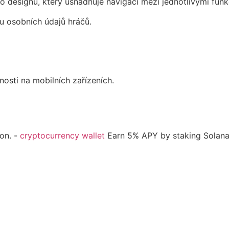
 designu, který usnadňuje navigaci mezi jednotlivými funk
u osobních údajů hráčů.
osti na mobilních zařízeních.
ion. -
cryptocurrency wallet
Earn 5% APY by staking Solana 