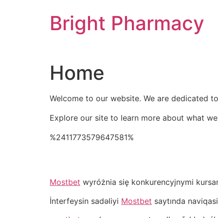
Skip
Bright Pharmacy
to
content
Home
Welcome to our website. We are dedicated to 
In gidsen over online casinoplatforms word
Explore our site to learn more about what we 
waaronder slots, tafelspellen en live casino-o
Het casino Nyxbets Casino verschijnt soms in 
Op vergelijkingspagina’s voor casinowebsit
%2411773579647581%
meestal het spelaanbod en de algemene funct
casinospellen. Artikelen beschrijven doorgaa
A richard casino review australia is used in 
casino platforms. These texts usually outline 
Mostbet
wyróżnia się konkurencyjnymi kursa
İnterfeysin sadəliyi
Mostbet
saytında naviqasiy