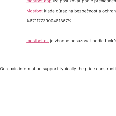
mostbet app
lze posuzovat podle přehledného
Mostbet
klade důraz na bezpečnost a ochran
%6711773900481367%
mostbet cz
je vhodné posuzovat podle funkčn
On-chain information support typically the price construct