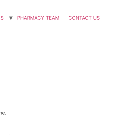
ES
PHARMACY TEAM
CONTACT US
e met verschillende spelcategorieën,
en.
https://liefslinne.nl/
De teksten behandelen
a1international.nl
meerdere digitale
://payidcasinoau.com/reviews/richard-casino/
ne.