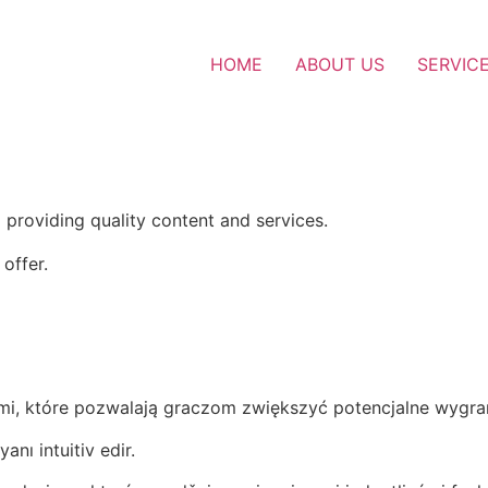
HOME
ABOUT US
SERVIC
providing quality content and services.
t Winhero Casino soms genoemd als
https://stjjmh.nl/
een sit
offer.
pties.
reviews die verschillende online casinoplatforms vergelijk
es kan Wbetz Casino worden genoemd als een platform met
ies van de website.
ns de spelcategorieën en de kenmerken van de site.
regional comparisons of richard casino review australia
https
games and usability for local players.
mi, które pozwalają graczom zwiększyć potencjalne wygra
anı intuitiv edir.