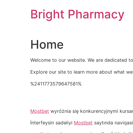
Skip
Bright Pharmacy
to
content
Home
Welcome to our website. We are dedicated to 
In gidsen over online casinoplatforms word
Explore our site to learn more about what we 
waaronder slots, tafelspellen en live casino-o
Het casino Nyxbets Casino verschijnt soms in 
Op vergelijkingspagina’s voor casinowebsit
%2411773579647581%
meestal het spelaanbod en de algemene funct
casinospellen. Artikelen beschrijven doorgaa
A richard casino review australia is used in 
casino platforms. These texts usually outline 
Mostbet
wyróżnia się konkurencyjnymi kursa
İnterfeysin sadəliyi
Mostbet
saytında naviqasiy