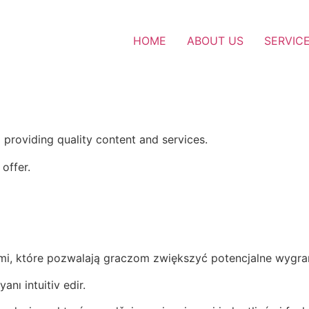
HOME
ABOUT US
SERVIC
providing quality content and services.
t Winhero Casino soms genoemd als
https://stjjmh.nl/
een sit
offer.
pties.
reviews die verschillende online casinoplatforms vergelijk
es kan Wbetz Casino worden genoemd als een platform met
ies van de website.
ns de spelcategorieën en de kenmerken van de site.
regional comparisons of richard casino review australia
https
games and usability for local players.
mi, które pozwalają graczom zwiększyć potencjalne wygra
anı intuitiv edir.