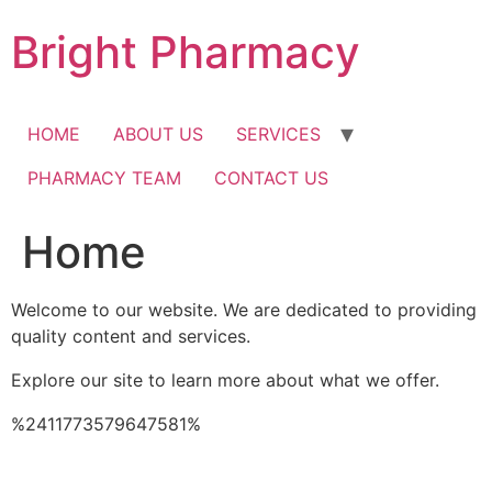
Skip
Bright Pharmacy
to
content
HOME
ABOUT US
SERVICES
PHARMACY TEAM
CONTACT US
Home
Welcome to our website. We are dedicated to providing
quality content and services.
In gidsen over online casinoplatforms wordt Winhero
Explore our site to learn more about what we offer.
Casino soms genoemd als
https://stjjmh.nl/
een site met
Het casino Nyxbets Casino verschijnt soms in reviews
Op vergelijkingspagina’s voor casinowebsites kan
%2411773579647581%
verschillende spelcategorieën, waaronder slots,
die verschillende online casinoplatforms vergelijken.
Wbetz Casino worden genoemd als een platform met
tafelspellen en live casino-opties.
A richard casino review australia is used in regional
https://liefslinne.nl/
De teksten behandelen meestal het
a1international.nl
meerdere digitale casinospellen.