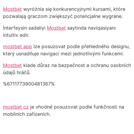
comparisons of richard casino review australia
spelaanbod en de algemene functies van de website.
Artikelen beschrijven doorgaans de spelcategorieën en
https://payidcasinoau.com/reviews/richard-casino/
Mostbet
wyróżnia się konkurencyjnymi kursami, które
de kenmerken van de site.
casino platforms. These texts usually outline games and
pozwalają graczom zwiększyć potencjalne wygrane.
usability for local players.
İnterfeysin sadəliyi
Mostbet
saytında naviqasiyanı
intuitiv edir.
mostbet app
lze posuzovat podle přehledného designu,
který usnadňuje navigaci mezi jednotlivými funkcemi.
Mostbet
klade důraz na bezpečnost a ochranu osobních
údajů hráčů.
%6711773900481367%
mostbet cz
je vhodné posuzovat podle funkčnosti na
mobilních zařízeních.