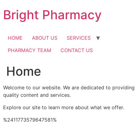
Skip
Bright Pharmacy
to
content
HOME
ABOUT US
SERVICES
PHARMACY TEAM
CONTACT US
Home
Welcome to our website. We are dedicated to providing
quality content and services.
In gidsen over online casinoplatforms wordt Winhero
Explore our site to learn more about what we offer.
Casino soms genoemd als
https://stjjmh.nl/
een site met
Het casino Nyxbets Casino verschijnt soms in reviews
Op vergelijkingspagina’s voor casinowebsites kan
%2411773579647581%
verschillende spelcategorieën, waaronder slots,
die verschillende online casinoplatforms vergelijken.
Wbetz Casino worden genoemd als een platform met
tafelspellen en live casino-opties.
A richard casino review australia is used in regional
https://liefslinne.nl/
De teksten behandelen meestal het
a1international.nl
meerdere digitale casinospellen.