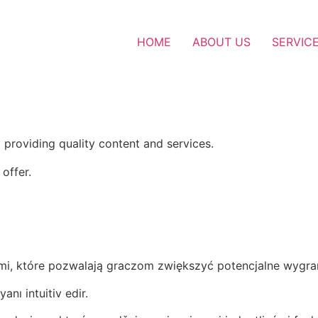
HOME
ABOUT US
SERVIC
providing quality content and services.
t Winhero Casino soms genoemd als
https://stjjmh.nl/
een sit
offer.
pties.
reviews die verschillende online casinoplatforms vergelijk
es kan Wbetz Casino worden genoemd als een platform met
ies van de website.
ns de spelcategorieën en de kenmerken van de site.
regional comparisons of richard casino review australia
https
games and usability for local players.
mi, które pozwalają graczom zwiększyć potencjalne wygra
anı intuitiv edir.