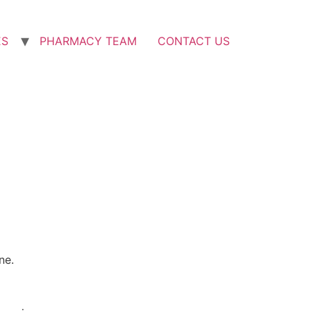
ES
PHARMACY TEAM
CONTACT US
e met verschillende spelcategorieën,
en.
https://liefslinne.nl/
De teksten behandelen
a1international.nl
meerdere digitale
://payidcasinoau.com/reviews/richard-casino/
ne.