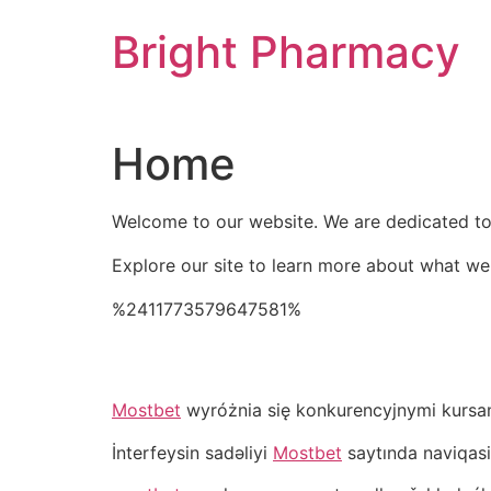
Skip
Bright Pharmacy
to
content
Home
Welcome to our website. We are dedicated to 
In gidsen over online casinoplatforms word
Explore our site to learn more about what we 
waaronder slots, tafelspellen en live casino-o
Het casino Nyxbets Casino verschijnt soms in 
Op vergelijkingspagina’s voor casinowebsit
%2411773579647581%
meestal het spelaanbod en de algemene funct
casinospellen. Artikelen beschrijven doorgaa
A richard casino review australia is used in 
casino platforms. These texts usually outline 
Mostbet
wyróżnia się konkurencyjnymi kursa
İnterfeysin sadəliyi
Mostbet
saytında naviqasiy