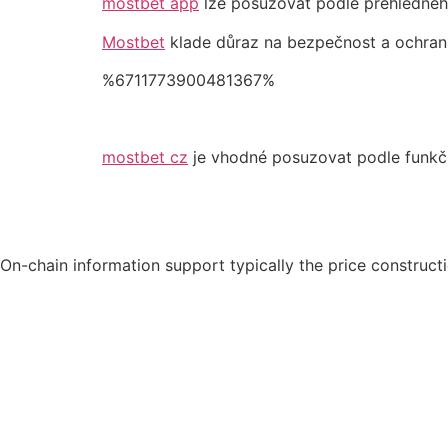
mostbet app
lze posuzovat podle přehledného
Mostbet
klade důraz na bezpečnost a ochran
%6711773900481367%
mostbet cz
je vhodné posuzovat podle funkčn
On-chain information support typically the price construct