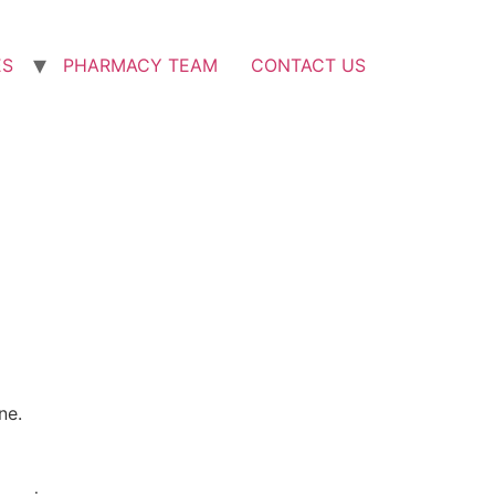
ES
PHARMACY TEAM
CONTACT US
e met verschillende spelcategorieën,
en.
https://liefslinne.nl/
De teksten behandelen
a1international.nl
meerdere digitale
://payidcasinoau.com/reviews/richard-casino/
ne.