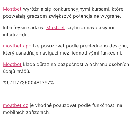
comparisons of richard casino review australia
spelaanbod en de algemene functies van de website.
Artikelen beschrijven doorgaans de spelcategorieën en
https://payidcasinoau.com/reviews/richard-casino/
Mostbet
wyróżnia się konkurencyjnymi kursami, które
de kenmerken van de site.
casino platforms. These texts usually outline games and
pozwalają graczom zwiększyć potencjalne wygrane.
usability for local players.
İnterfeysin sadəliyi
Mostbet
saytında naviqasiyanı
intuitiv edir.
mostbet app
lze posuzovat podle přehledného designu,
který usnadňuje navigaci mezi jednotlivými funkcemi.
Mostbet
klade důraz na bezpečnost a ochranu osobních
údajů hráčů.
%6711773900481367%
mostbet cz
je vhodné posuzovat podle funkčnosti na
mobilních zařízeních.