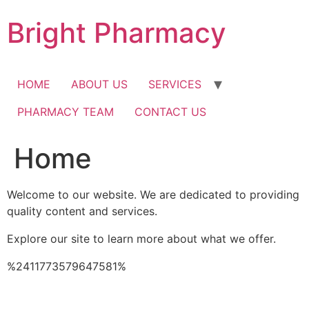
Skip
Bright Pharmacy
to
content
HOME
ABOUT US
SERVICES
PHARMACY TEAM
CONTACT US
Home
Welcome to our website. We are dedicated to providing
quality content and services.
In gidsen over online casinoplatforms wordt Winhero
Explore our site to learn more about what we offer.
Casino soms genoemd als
https://stjjmh.nl/
een site met
Het casino Nyxbets Casino verschijnt soms in reviews
Op vergelijkingspagina’s voor casinowebsites kan
%2411773579647581%
verschillende spelcategorieën, waaronder slots,
die verschillende online casinoplatforms vergelijken.
Wbetz Casino worden genoemd als een platform met
tafelspellen en live casino-opties.
A richard casino review australia is used in regional
https://liefslinne.nl/
De teksten behandelen meestal het
a1international.nl
meerdere digitale casinospellen.