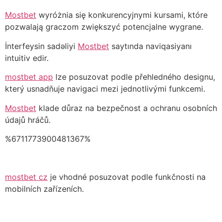
comparisons of richard casino review australia
spelaanbod en de algemene functies van de website.
Artikelen beschrijven doorgaans de spelcategorieën en
https://payidcasinoau.com/reviews/richard-casino/
Mostbet
wyróżnia się konkurencyjnymi kursami, które
de kenmerken van de site.
casino platforms. These texts usually outline games and
pozwalają graczom zwiększyć potencjalne wygrane.
usability for local players.
İnterfeysin sadəliyi
Mostbet
saytında naviqasiyanı
intuitiv edir.
mostbet app
lze posuzovat podle přehledného designu,
který usnadňuje navigaci mezi jednotlivými funkcemi.
Mostbet
klade důraz na bezpečnost a ochranu osobních
údajů hráčů.
%6711773900481367%
mostbet cz
je vhodné posuzovat podle funkčnosti na
mobilních zařízeních.